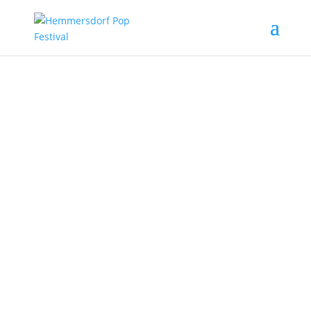
HEMMERSDORF POP
FESTIVAL NO.4 – Brouiller
22.09.2023
Nous vivons sous les mêmes nuages.
Découvrez les mêmes ombres.
Où les frontières ont disparu et où une chose se